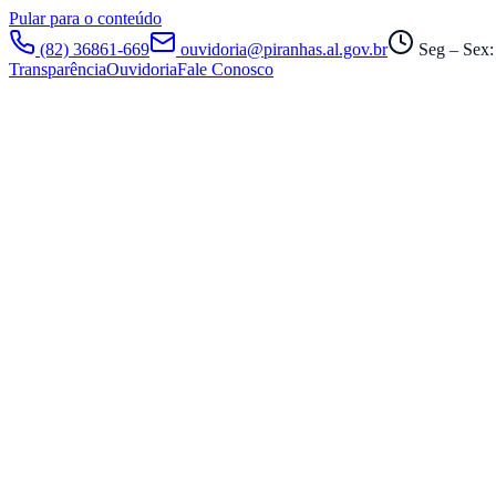
Pular para o conteúdo
(82) 36861-669
ouvidoria@piranhas.al.gov.br
Seg – Sex:
Transparência
Ouvidoria
Fale Conosco